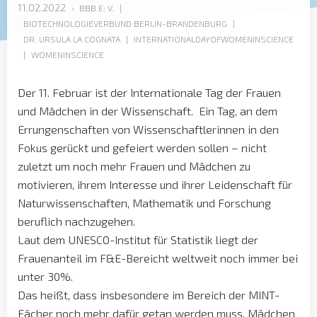
11.02.2022
›
BBB E: V.
|
BIOTECHNOLOGIEVERBUND BERLIN-BRANDENBURG
|
DR. URSULA LA COGNATA
|
INTERNATIONALDAYOFWOMENINSCIENCE
|
WOMENINSCIENCE
Der 11. Februar ist der Internationale Tag der Frauen
und Mädchen in der Wissenschaft. Ein Tag, an dem
Errungenschaften von Wissenschaftlerinnen in den
Fokus gerückt und gefeiert werden sollen – nicht
zuletzt um noch mehr Frauen und Mädchen zu
motivieren, ihrem Interesse und ihrer Leidenschaft für
Naturwissenschaften, Mathematik und Forschung
beruflich nachzugehen.
Laut dem UNESCO-Institut für Statistik liegt der
Frauenanteil im F&E-Bereicht weltweit noch immer bei
unter 30%.
Das heißt, dass insbesondere im Bereich der MINT-
Fächer noch mehr dafür getan werden muss, Mädchen