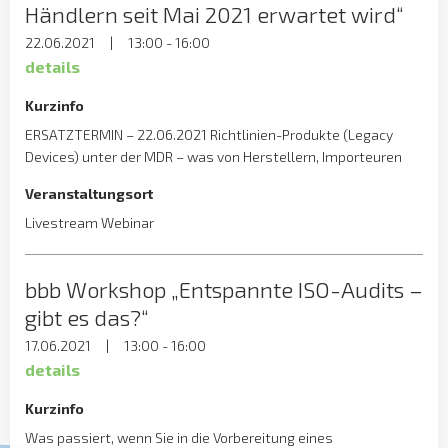
Händlern seit Mai 2021 erwartet wird“
22.06.2021
|
13:00 - 16:00
details
Kurzinfo
ERSATZTERMIN – 22.06.2021 Richtlinien-Produkte (Legacy
Devices) unter der MDR – was von Herstellern, Importeuren
und Händlern seit Mai 2021 erwartet wird Quo vadis
Veranstaltungsort
Altprodukte? Was bis wann? Auch wenn ein Großteil der unter
der MDD 93/42/EWG zertifizierten Medizinprodukte nach den
Livestream Webinar
bisher genehmigten Verfahren hergestellt und vertrieben
werden dürfen, müssen Hersteller, EU-Beauftragte,
bbb Workshop „Entspannte ISO-Audits –
Importeure und Händler Teile […]
gibt es das?“
17.06.2021
|
13:00 - 16:00
details
Kurzinfo
Was passiert, wenn Sie in die Vorbereitung eines