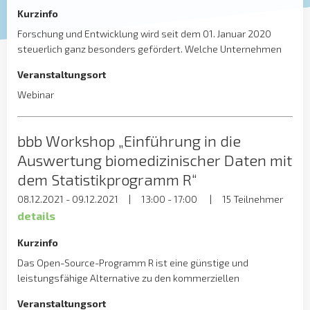
Kurzinfo
Forschung und Entwicklung wird seit dem 01. Januar 2020
steuerlich ganz besonders gefördert. Welche Unternehmen
vom Forschungszulagengesetz erheblich profitieren können,
Veranstaltungsort
welche Bereiche in welcher Höhe gefördert werden und was
es bei der Antragstellung zu beachten gilt, erläutert bbb-
Webinar
Vorstandsmitglied Dr. Armin Renner-Kottenkamp in unserem
Lunch & Learn am 15. Dezember 2021 um 12:30 Uhr. Nach einer
bbb Workshop „Einführung in die
[…]
Auswertung biomedizinischer Daten mit
dem Statistikprogramm R“
08.12.2021 - 09.12.2021
|
13:00 - 17:00
|
15 Teilnehmer
details
Kurzinfo
Das Open-Source-Programm R ist eine günstige und
leistungsfähige Alternative zu den kommerziellen
Statistikprogrammen. Aufgrund der weiten Verbreitung in der
Veranstaltungsort
Forschung und der Flexibilität werden neue Verfahren häufig in