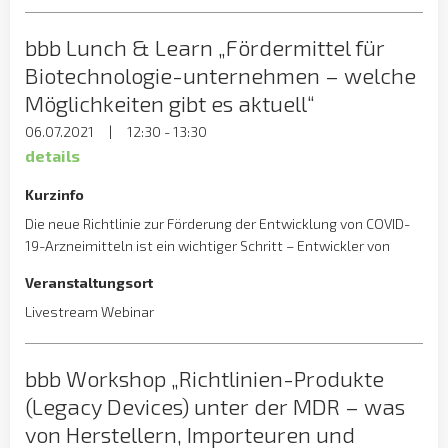
bbb Lunch & Learn „Fördermittel für
Biotechnologie-unternehmen – welche
Möglichkeiten gibt es aktuell“
06.07.2021
|
12:30 - 13:30
details
Kurzinfo
Die neue Richtlinie zur Förderung der Entwicklung von COVID-
19-Arzneimitteln ist ein wichtiger Schritt – Entwickler von
Medizinprodukten und viele andere Unternehmen können von
Veranstaltungsort
diesen Fördergeldern jedoch nicht profitieren. Welche
alternativen Fördermöglichkeiten es für
Livestream Webinar
Biotechnologieunternehmen gibt, erläutert bbb-
Vorstandsmitglied Dr. Armin Renner-Kottenkamp, Experte für
bbb Workshop „Richtlinien-Produkte
Förderanträge und Innovationsmanagement, in unserem
Lunch & Learn am 06. Juli 2021 um […]
(Legacy Devices) unter der MDR – was
von Herstellern, Importeuren und