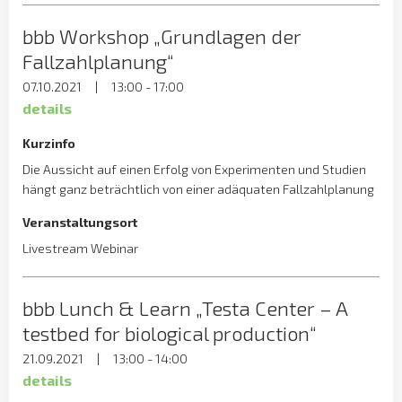
statistischen Hintergrundes von großem Vorteil. Dazu wird in
bbb Workshop „Grundlagen der
diesem Seminar die Kenntnis der für die Diagnostik nützlichen
Statistik vertieft und an Beispielen erläutert.
Fallzahlplanung“
07.10.2021
|
13:00 - 17:00
details
Kurzinfo
Die Aussicht auf einen Erfolg von Experimenten und Studien
hängt ganz beträchtlich von einer adäquaten Fallzahlplanung
ab. Ist die Fallzahl zu niedrig, sind keine gesicherten
Veranstaltungsort
Schlussfolgerungen möglich. Übersteigt die Fallzahl das
erforderliche Ausmaß, ist der Ressourceneinsatz unnötig
Livestream Webinar
hoch. Das Seminar vermittelt eine Einführung in die
Fallzahlplanung, wie sie für Tierversuchsanträge und für
bbb Lunch & Learn „Testa Center – A
klinische Studien erforderlich ist und für die Planung von
Experimenten nützlich ist. Es wird demonstriert, welche
testbed for biological production“
Faktoren den Stichprobenumfang beeinflussen und wie die
21.09.2021
|
13:00 - 14:00
Fallzahl berechnet werden kann.
details