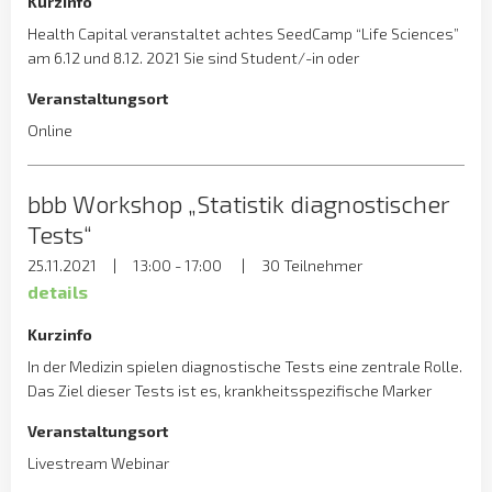
Kurzinfo
Health Capital veranstaltet achtes SeedCamp “Life Sciences”
am 6.12 und 8.12. 2021 Sie sind Student/-in oder
Wissenschaftler/-in in den Lebenswissenschaften und
Veranstaltungsort
spielen mit dem Gedanken ein Unternehmen zu gründen? Sie
möchten sich über die wesentlichen Herausforderungen,
Online
Chancen und Fallstricke einer Unternehmensgründung
informieren? Sie wollen von erfahrenen Experten, Trainern und
bbb Workshop „Statistik diagnostischer
erfolgreichen Unternehmern einen Einblick in die […]
Tests“
25.11.2021
|
13:00 - 17:00
|
30 Teilnehmer
details
Kurzinfo
In der Medizin spielen diagnostische Tests eine zentrale Rolle.
Das Ziel dieser Tests ist es, krankheitsspezifische Marker
nachzuweisen, um das Vorhandensein einer bestimmten
Veranstaltungsort
Krankheit nachzuweisen oder auch auszuschließen. Zur
Entwicklung von diagnostischen Testverfahren und zur
Livestream Webinar
Einschätzung von Testergebnissen ist eine Betrachtung des