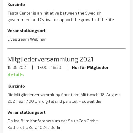
Kurzinfo
Testa Center is an initiative between the Swedish
government and Cytiva to support the growth of the life
science industry. The Center offers the academic or corporate
Veranstaltungsort
world a modern pilot-scale test facility for projects and
training in the space of biological production for modalities
Livestream Webinar
such as monoclonal antibodies, peptides, proteins, vaccines
and viral vectors (non-GMP, up to […]
Mitgliederversammlung 2021
18.08.2021
|
17:00 - 18:30
|
Nur für Mitglieder
details
Kurzinfo
Die Mitgliederversammlung findet am Mittwoch, 18. August
2021, ab 17.00 Uhr digital und parallel – soweit die
Infektionslage es erlaubt – in Präsenz statt. Wir freuen uns,
Veranstaltungsort
wenn Sie noch etwas Zeit für das anschließende kleine Get-
together mitbringen.
Online & im Konferenzraum der SalusCon GmbH
Rotherstraße 7, 10245 Berlin