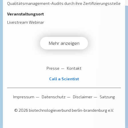
Qualitätsmanagement-Audits durch ihre Zertifizierungsstelle
gehen?
Veranstaltungsort
Bricht bei Ihnen im Unternehmen jedes Jahr aus Neue der
Stress aus, verdrehen die Kollegen die Augen oder haben
Livestream Webinar
manche sogar Angst vor dem Audit?
Mehr anzeigen
Presse
Kontakt
Call a Scientist
Impressum
Datenschutz
Disclaimer
Satzung
© 2026 biotechnologieverbund berlin-brandenburg e.V.