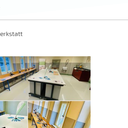
t
rkstatt