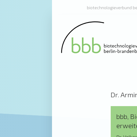
biotechnologieverbund b
Dr. Arm
bbb, B
erweit
Dr. Volke