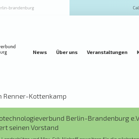
erlin-brandenburg
Cal
News
Über uns
Veranstaltungen
in Renner-Kottenkamp
iotechnologieverbund Berlin-Brandenburg e.V
ert seinen Vorstand
r Landschütze und Max-Erik Niehoff erweitern für die nächste