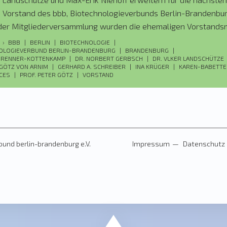
 Vorstand des bbb, Biotechnologieverbunds Berlin-Brandenburg
er Mitgliederversammlung wurden die ehemaligen Vorstandsm
t, wiedergewählt und zudem der Vorstand von sieben auf neun
›
BBB
|
BERLIN
|
BIOTECHNOLOGIE
|
OLOGIEVERBUND BERLIN-BRANDENBURG
|
BRANDENBURG
|
. Nach einer pandemiebedingten Pause im letzten Jahr, konnte
N RENNER-KOTTENKAMP
|
DR. NORBERT GERBSCH
|
DR. VLKER LANDSCHÜTZE
erversammlung des Biotechnologieverbunds Berlin-Brandenburg 
 GÖTZ VON ARNIM
|
GERHARD A. SCHREIBER
|
INA KRÜGER
|
KAREN-BABETTE
NCES
|
PROF. PETER GÖTZ
|
VORSTAND
…]
und berlin-brandenburg e.V.
Impressum
Datenschutz